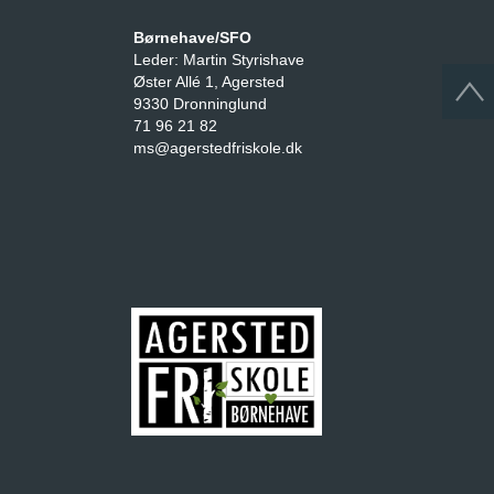
Børnehave/SFO
Leder: Martin Styrishave
Øster Allé 1, Agersted
9330 Dronninglund
71 96 21 82
ms@agerstedfriskole.dk